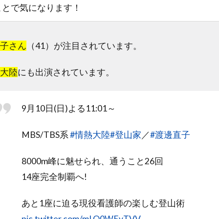
ことで気になります！
子さん
（41）が注目されています。
大陸
にも出演されています。
9月10日(日)よる11:01～
MBS/TBS系
#情熱大陸
#登山家
／
#渡邊直子
8000m峰に魅せられ、通うこと26回
14座完全制覇へ!
あと1座に迫る現役看護師の楽しむ登山術
pic.twitter.com/mLQ0WEvTVV