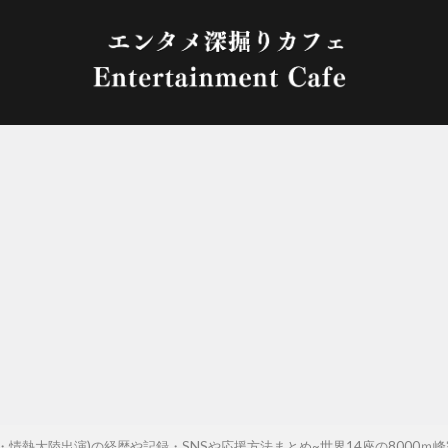
・情熱大陸出演)の経歴や記録・SNSや応援方法まとめ~世界14座の8000ｍ