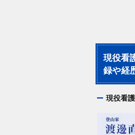
現役看
録や経
現役看