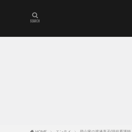
エンタメ
登山家の渡邊直子(現役看護師
HOME